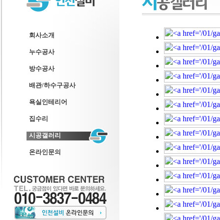
회사소개
누수공사
방수공사
배관/하수구공사
욕실인테리어
집수리
시공갤러리
온라인문의